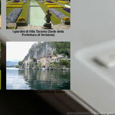
I giardini di Villa Taranto (Sede della
Prefettura di Verbania)
L'Eremo di Santa Caterina del Sasso
Links esterni a servizi onlin