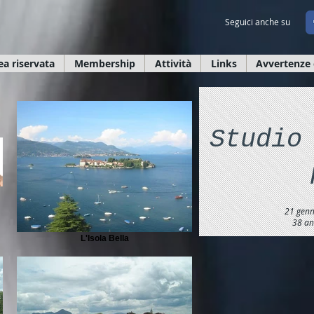
Seguici anche su
ea riservata
Membership
Attività
Links
Avvertenze 
Studio
21 genn
38 ann
L'Isola Bella