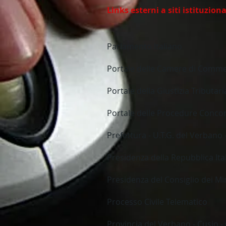
Links esterni a siti istituziona
Parlamento Italiano
Portale delle Camere di Commer
Portale della Giustizia Tributari
Portale delle Procedure Concor
Prefettura - U.T.G. del Verbano 
Presidenza della Repubblica Ita
Presidenza del Consiglio dei Min
Processo Civile Telematico
Provincia del Verbano - Cusio -