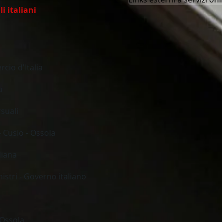
li italiani
cio d'Italia
a
suali
- Cusio - Ossola
liana
istri - Governo italiano
 Ossola