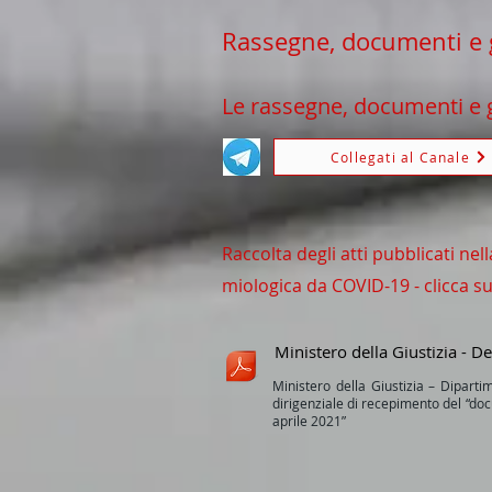
Rassegne, documenti e 
Le rassegne
,
documenti e g
Collegati al Canale
Raccolta degli atti pubblicati ne
miologica da COVID-19 - clicca s
Ministero della Giustizia - 
Ministero della Giustizia – Dipartim
dirigenziale di recepimento del “doc
aprile 2021”