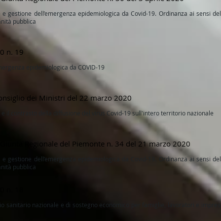
e e gestione dell’emergenza epidemiologica da Covid-19. Ordinanza ai sensi de
anità pubblica
0 n. 19
'emergenza epidemiologica da COVID-19
onsiglio dei Ministri del 22 marzo 2020
e il contrasto della diffusione del virus Covid-19 sull'intero territorio nazionale
a Giunta Regionale del Piemonte n. 34 del 21 marzo 2020
e e gestione dell’emergenza epidemiologica da Covid-19. Ordinanza ai sensi de
anità pubblica
0 n. 18
io sanitario nazionale e di sostegno economico per famiglie, lavoratori e impr