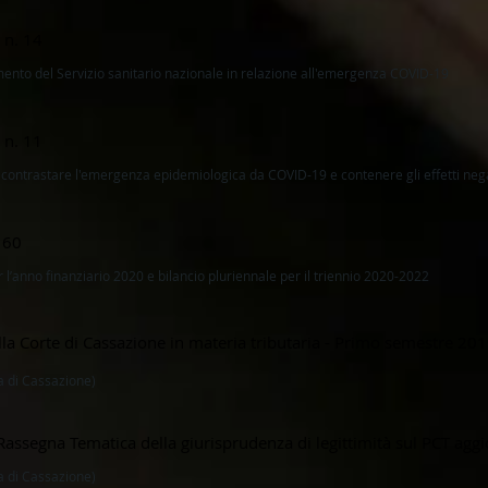
 n. 14
amento del Servizio sanitario nazionale in relazione all'emergenza COVID-19
 n. 11
contrastare l'emergenza epidemiologica da COVID-19 e contenere gli effetti negativ
160
r l’anno finanziario 2020 e bilancio pluriennale per il triennio 2020-2022
la Corte di Cassazione in materia tributaria - Primo semestre 20
a di Cassazione)
 Rassegna Tematica della giurisprudenza di legittimità sul PCT ag
a di Cassazione)