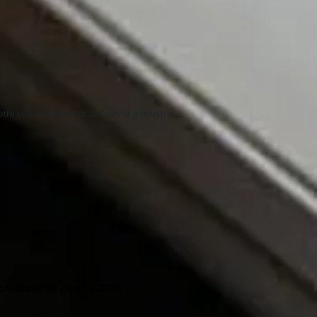
i sullo svolgimento dell'attività giudiziaria
19
giornato al 30 giugno 2019