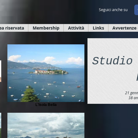
Seguici anche su
ea riservata
Membership
Attività
Links
Avvertenze 
Studio
21 genn
38 ann
L'Isola Bella