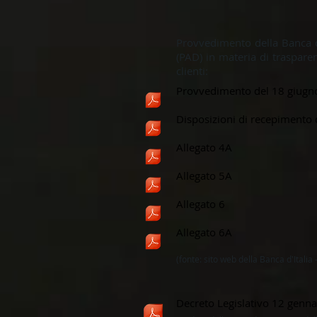
Provvedimento della Banca d
(PAD) in materia di trasparen
clienti:
Provvedimento del 18 giugn
Disposizioni di recepimento 
Allegato 4A
Allegato 5A
Allegato 6
Allegato 6A
(fonte: sito web della Banca d'Italia 
Decreto Legislativo 12 genna