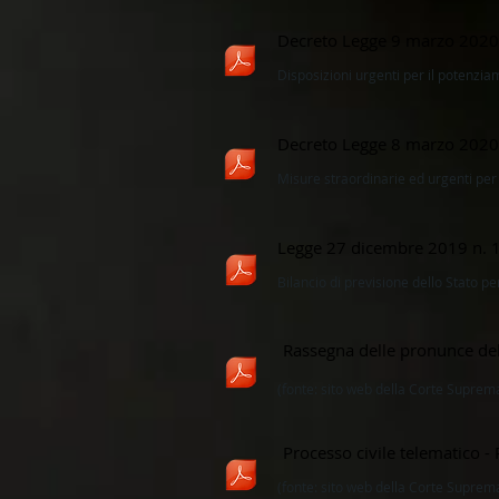
Decreto Legge 9 marzo 2020
Disposizioni urgenti per il potenzi
Decreto Legge 8 marzo 2020
Misure straordinarie ed urgenti per 
Legge 27 dicembre 2019 n. 
Bilancio di previsione dello Stato pe
Rassegna delle pronunce del
(fonte: sito web della Corte Suprem
Processo civile telematico -
(fonte: sito web della Corte Suprem