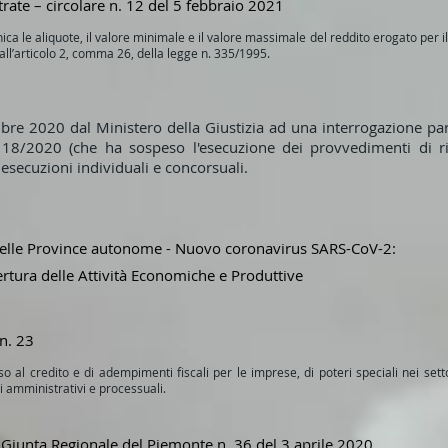
rate – circolare n. 12 del 5 febbraio 2021
ica le aliquote, il valore minimale e il valore massimale del reddito erogato per il c
i all’articolo 2, comma 26, della legge n. 335/1995.
bre 2020 dal Ministero della Giustizia ad una interrogazione parl
8/2020 (che ha sospeso l'esecuzione dei provvedimenti di ril
 esecuzioni individuali e concorsuali.
delle Province autonome - Nuovo coronavirus SARS-CoV-2:
pertura delle Attività Economiche e Produttive
n. 23
 al credito e di adempimenti fiscali per le imprese, di poteri speciali nei setto
i amministrativi e processuali.
 Giunta Regionale del Piemonte n. 36 del 3 aprile 2020